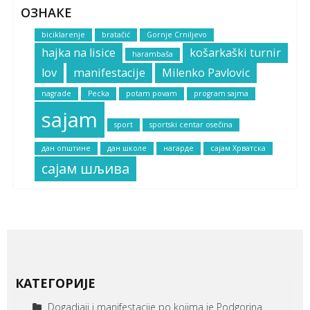
ОЗНАКЕ
biciklarenje
bratačić
Gornje Crniljevo
hajka na lisice
košarkaški turnir
harambaša
lov
manifestacije
Milenko Pavlovic
nagrade
Pecka
potam povam
program sajma
sajam
sport
sportski centar osečina
дан општине
дан школе
нагарде
сајам Хрватска
сајам шљива
КАТЕГОРИЈЕ
Dogadjaji i manifestacije po kojima je Podgorina