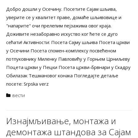
Добро дошли у Осечину. Посетите Сајам шљива,
уверите се у квалитет праве, домаће шљивовице и
"напарите" очи прелепим пејзажима овог краја.
Доживите незаборавно искуство ког ћете се дуго
сећати! Активности: Посета Сајму шљива Посета цркви
у Осечини Посета спомен-комплексу посвећеном
потпуковнику Миленку Павловићу у Горњем Црниљеву
Поцета цркви у Пецки Посета цркви-брвнари у Скадру
Обилазак Тешмановог конака Погледајте детаље
посете: Srpska verz
вести
Изнајмљивање, монтажа и
демонтажа штандова за Сајам