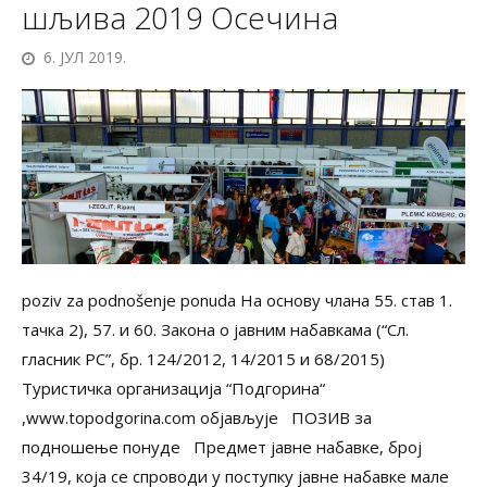
шљива 2019 Осечина
6. ЈУЛ 2019.
poziv za podnošenje ponuda На основу члана 55. став 1.
тачка 2), 57. и 60. Закона о јавним набавкама (“Сл.
гласник РС”, бр. 124/2012, 14/2015 и 68/2015)
Туристичка организација “Подгорина“
,www.topodgorina.com објављује ПОЗИВ за
подношење понуде Предмет јавне набавке, број
34/19, која се спроводи у поступку јавне набавке мале