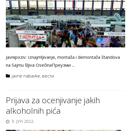
Javnipoziv: Iznajmljivanje, montaža i demontaža štandova
na Sajmu šljiva OsečinaПреузми ...
javne nabavke
,
вести
Prijava za ocenjivanje jakih
alkoholnih pića
9. ЈУН 2022.