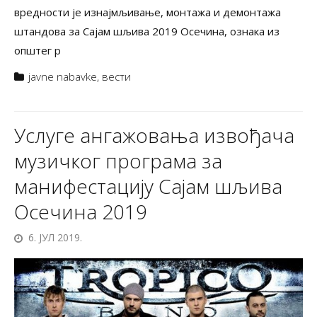
вредности је изнајмљивање, монтажа и демонтажа
штандова за Сајам шљива 2019 Осечина, ознака из
општег р
javne nabavke
,
вести
Услуге ангажовања извођача
музичког програма за
манифестацију Сајам шљива
Осечина 2019
6. ЈУЛ 2019.