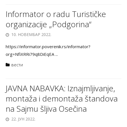
Informator o radu Turističke
organizacije „Podgorina“
10. НОВЕМБАР 2022.
https://informator.poverenik.rs/informator?
org=NfiXRRi79q8DiEqEA ...
вести
JAVNA NABAVKA: Iznajmljivanje,
montaža i demontaža štandova
na Sajmu šljiva Osečina
22. ЈУН 2022.