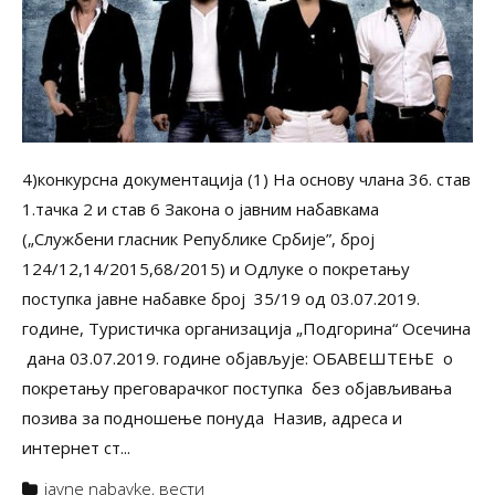
4)конкурсна документација (1) На основу члана 36. став
1.тачка 2 и став 6 Закона о јавним набавкама
(„Службени гласник Републике Србије”, број
124/12,14/2015,68/2015) и Одлуке о покретању
поступка јавне набавке број 35/19 од 03.07.2019.
године, Туристичка организација „Подгорина“ Осечина
дана 03.07.2019. године објављује: ОБАВЕШТЕЊЕ о
покретању преговарачког поступка без објављивања
позива за подношење понуда Назив, адреса и
интернет ст...
javne nabavke
,
вести