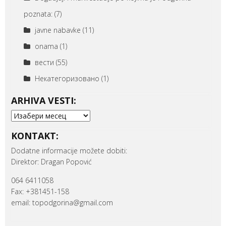
poznata:
(7)
javne nabavke
(11)
onama
(1)
вести
(55)
Некатегоризовано
(1)
ARHIVA VESTI:
Arhiva
vesti:
KONTAKT:
Dodatne informacije možete dobiti:
Direktor: Dragan Popović
064 6411058
Fax: +381451-158
email: topodgorina@gmail.com