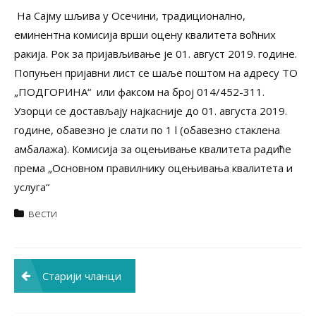
На Сајму шљива у Осечини, традиционално,
еминентна комисија врши оцену квалитета воћних
ракија. Рок за пријављивање је 01. август 2019. године.
Попуњен пријавни лист се шаље поштом на адресу ТО
„ПОДГОРИНА“ или факсом на број 014/452-311.
Узорци се достављају најкасније до 01. августа 2019.
године, обавезно је слати по 1 l (обавезно стаклена
амбалажа). Комисија за оцењивање квалитета радиће
према „Основном правилнику оцењивања квалитета и
услуга“
вести
Кретање
Старији чланци
чланака